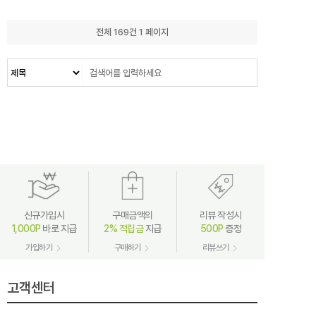
전체 169건
1 페이지
신규가입시
구매금액의
리뷰 작성시
1,000P
바로 지급
2% 적립금
지급
500P
증정
가입하기
구매하기
리뷰쓰기
고객센터