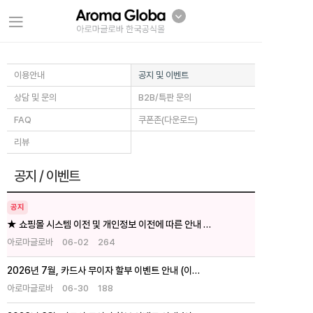
이용안내
공지 및 이벤트
상담 및 문의
B2B/특판 문의
FAQ
쿠폰존(다운로드)
리뷰
공지 / 이벤트
공지
★ 쇼핑몰 시스템 이전 및 개인정보 이전에 따른 안내 …
아로마글로바
06-02
264
2026년 7월, 카드사 무이자 할부 이벤트 안내 (이…
아로마글로바
06-30
188