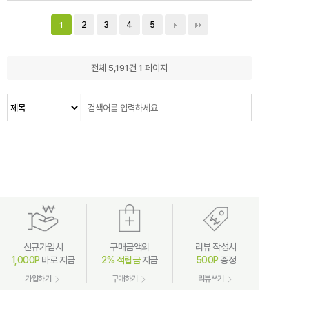
2
3
4
5
1
전체 5,191건
1 페이지
신규가입시
구매금액의
리뷰 작성시
1,000P
바로 지급
2% 적립금
지급
500P
증정
가입하기
구매하기
리뷰쓰기