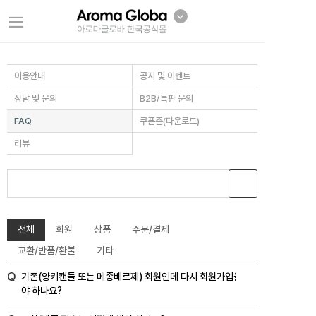
이용안내
공지 및 이벤트
상담 및 문의
B2B/특판 문의
FAQ
쿠폰존(다운로드)
리뷰
전체
회원
상품
주문/결제
교환/반품/환불
기타
Q
기존(양키캔들 또는 메종베르제) 회원인데 다시 회원가입을 해
야 하나요?